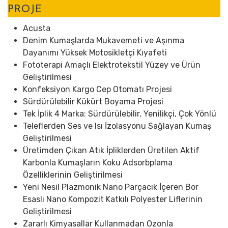
PROJE
Acusta
Denim Kumaşlarda Mukavemeti ve Aşınma
Dayanımı Yüksek Motosikletçi Kıyafeti
Fototerapi Amaçlı Elektrotekstil Yüzey ve Ürün
Geliştirilmesi
Konfeksiyon Kargo Cep Otomatı Projesi
Sürdürülebilir Kükürt Boyama Projesi
Tek İplik 4 Marka: Sürdürülebilir, Yenilikçi, Çok Yönlü
Teleflerden Ses ve Isı İzolasyonu Sağlayan Kumaş
Geliştirilmesi
Üretimden Çıkan Atık İpliklerden Üretilen Aktif
Karbonla Kumaşların Koku Adsorbplama
Özelliklerinin Geliştirilmesi
Yeni Nesil Plazmonik Nano Parçacık İçeren Bor
Esaslı Nano Kompozit Katkılı Polyester Liflerinin
Geliştirilmesi
Zararlı Kimyasallar Kullanmadan Ozonla