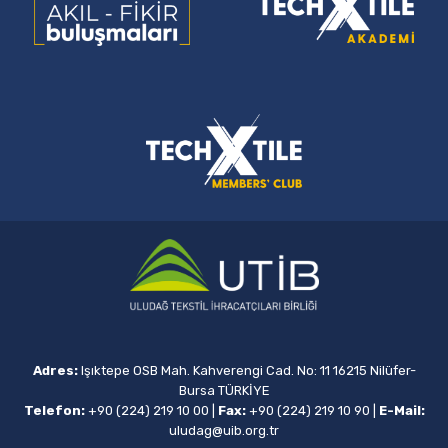
Adres:
Işıktepe OSB Mah. Kahverengi Cad. No: 11 16215 Nilüfer-
Bursa TÜRKİYE
Telefon:
+90 (224) 219 10 00
|
Fax:
+90 (224) 219 10 90
|
E-Mail:
uludag@uib.org.tr