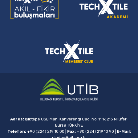
Adres:
Işıktepe OSB Mah. Kahverengi Cad. No: 11 16215 Nilüfer-
Bursa TÜRKİYE
Telefon:
+90 (224) 219 10 00
|
Fax:
+90 (224) 219 10 90
|
E-Mail:
uludag@uib.org.tr